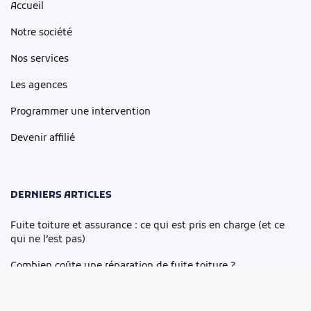
Accueil
Notre société
Nos services
Les agences
Programmer une intervention
Devenir affilié
DERNIERS ARTICLES
Fuite toiture et assurance : ce qui est pris en charge (et ce
qui ne l’est pas)
Combien coûte une réparation de fuite toiture ?
Comment arrêter une fuite d’eau dans la toiture sans
aggraver les dégâts