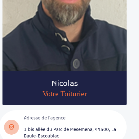
Nicolas
Votre Toiturier
Adresse de l'agence
1 bis allée du Parc de Mesemena, 44500, La
Baule-Escoublac